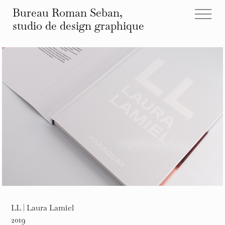
Bureau Roman Seban,
studio de design
graphique
tous les projets
éditions
identités
affiches
typographies
espace
autre
infos et contact
LL | Laura Lamiel
2019