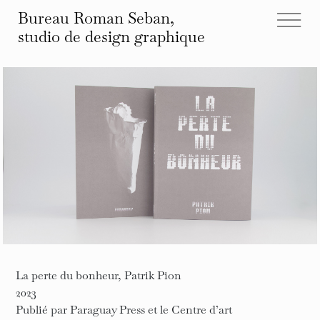
Bureau Roman Seban,
studio de design
graphique
tous les projets
éditions
identités
affiches
typographies
espace
autre
infos et contact
La perte du bonheur, Patrik Pion
2023
Publié par Paraguay Press et le Centre d’art