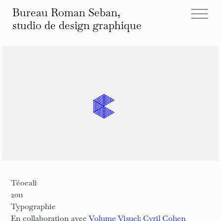
Bureau Roman Seban,
studio de design
graphique
tous les projets
éditions
identités
affiches
typographies
espace
autre
infos et contact
Téocali
2011
Typographie
En collaboration avec
Volume Visuel: Cyril Cohen