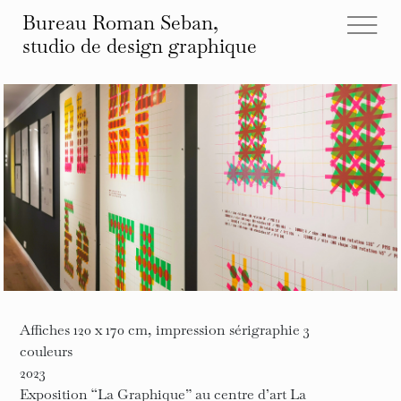
Bureau Roman Seban,
studio de design
graphique
tous les projets
éditions
identités
affiches
typographies
espace
autre
infos et contact
Affiches 120 x 170 cm, impression sérigraphie 3
couleurs
2023
Exposition “La Graphique” au centre d’art La