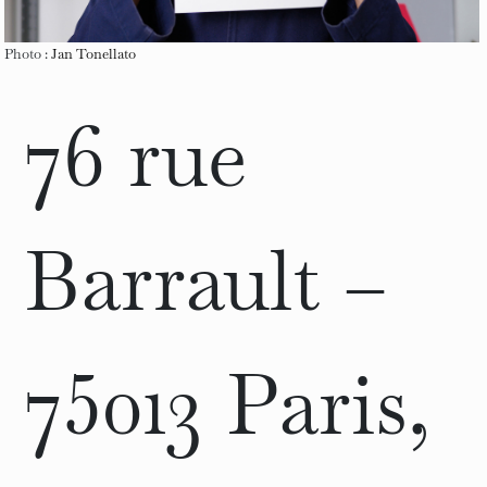
Photo :
Jan Tonellato
76 rue
Barrault –
75013 Paris,