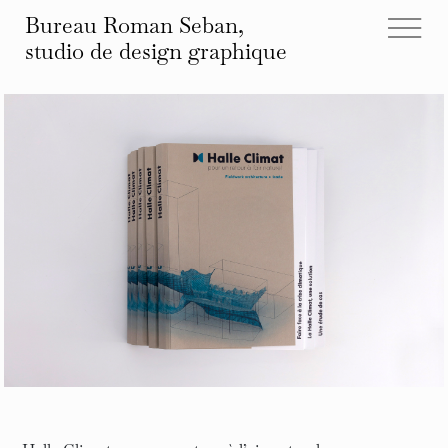
Bureau Roman Seban,
studio de design
graphique
tous les projets
éditions
identités
affiches
typographies
espace
autre
infos et contact