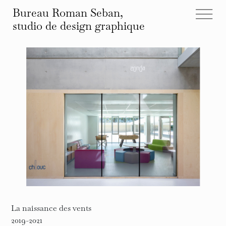
Bureau Roman Seban,
studio de design
graphique
tous les projets
éditions
identités
affiches
typographies
espace
autre
infos et contact
La naissance des vents
2019-2021