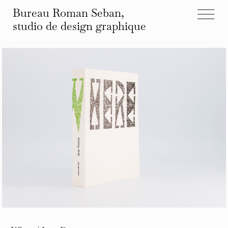
Bureau Roman Seban,
studio de design
graphique
tous les projets
éditions
identités
affiches
typographies
espace
autre
infos et contact